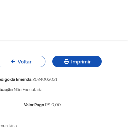
Voltar
Imprimir
ódigo da Emenda
2024003031
ituação
Não Executada
Valor Pago
R$ 0,00
munitária