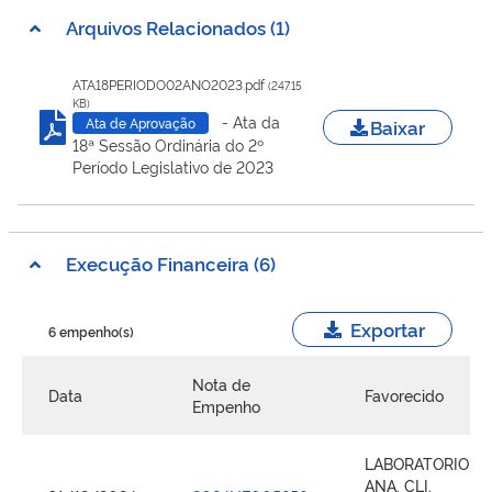
Arquivos Relacionados (1)
ATA18PERIODO02ANO2023.pdf
(247.15
KB)
- Ata da
Baixar
Ata de Aprovação
18ª Sessão Ordinária do 2º
Período Legislativo de 2023
Execução Financeira (6)
Exportar
6 empenho(s)
Nota de
Data
Favorecido
Empenho
LABORATORIO
ANA. CLI.