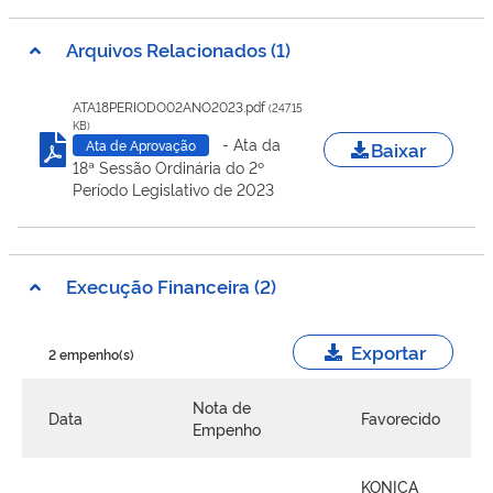
Arquivos Relacionados (1)
ATA18PERIODO02ANO2023.pdf
(247.15
KB)
- Ata da
Baixar
Ata de Aprovação
18ª Sessão Ordinária do 2º
Período Legislativo de 2023
Execução Financeira (2)
Exportar
2 empenho(s)
Nota de
Data
Favorecido
Empenho
KONICA