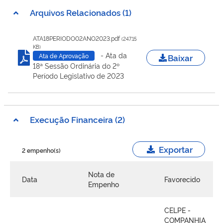
Arquivos Relacionados (1)
ATA18PERIODO02ANO2023.pdf
(247.15
KB)
- Ata da
Baixar
Ata de Aprovação
18ª Sessão Ordinária do 2º
Período Legislativo de 2023
Execução Financeira (2)
Exportar
2 empenho(s)
Nota de
Data
Favorecido
Empenho
CELPE -
COMPANHIA