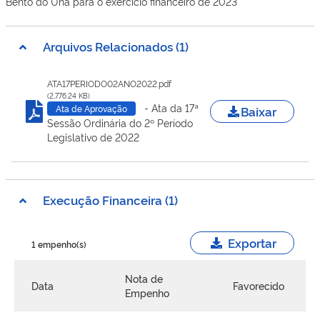
Bento do Una para o exercício financeiro de 2023
Arquivos Relacionados (1)
ATA17PERIODO02ANO2022.pdf
(2,776.24 KB)
- Ata da 17ª
Baixar
Ata de Aprovação
Sessão Ordinária do 2º Período
Legislativo de 2022
Execução Financeira (1)
Exportar
1 empenho(s)
Nota de
Data
Favorecido
Empenho