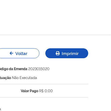
Voltar
Imprimir
ódigo da Emenda
2023015020
ituação
Não Executada
Valor Pago
R$ 0,00
a