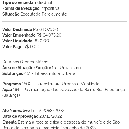
Tipo de Emenda
Individual
Forma de Execução
Impositiva
Situação
Executada Parcialmente
Valor Destinado
R$ 64.075,20
Valor Empenhado
R$ 64.075,20
Valor Liquidado
R$ 0,00
Valor Pago
R$ 0,00
Detalhes Orçamentários
Área de Atuação (Função)
15 - Urbanismo
Subfunção
451 - Infraestrutura Urbana
Programa
1502 - Infraestrutura Urbana e Mobilidde
Ação
164 - Pavimentação das travessas do Bairro Boa Esperança
(Balança)
Ato Normativo
Lei nº 2088/2022
Data de Aprovação
23/11/2022
Ementa
Estima a receita e fixa a despesa do município de São
Bento do Una para o exercício financeiro de 2023