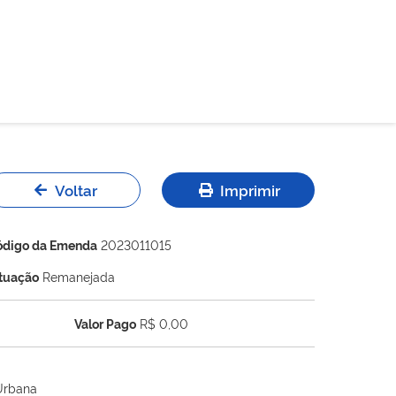
Voltar
Imprimir
ódigo da Emenda
2023011015
ituação
Remanejada
Valor Pago
R$ 0,00
 Urbana