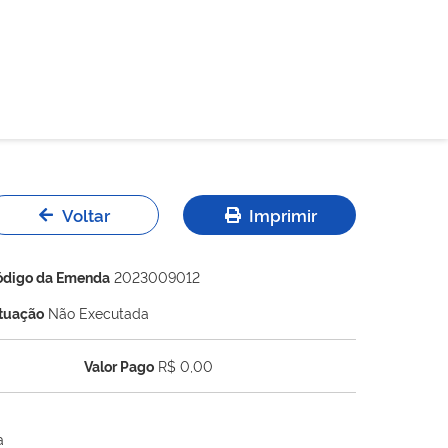
Voltar
Imprimir
ódigo da Emenda
2023009012
ituação
Não Executada
Valor Pago
R$ 0,00
a