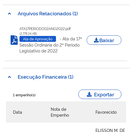
Arquivos Relacionados (1)
ATA17PERIODO02ANO2022.pdf
(2,776.24 KB)
- Ata da 17ª
Baixar
Ata de Aprovação
Sessão Ordinária do 2º Período
Legislativo de 2022
Execução Financeira (1)
Exportar
1 empenho(s)
Nota de
Data
Favorecido
Empenho
ELISSON M. DE