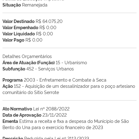
Situação
Remanejada
Valor Destinado
R$ 64.075,20
Valor Empenhado
R$ 0,00
Valor Liquidado
R$ 0,00
Valor Pago
R$ 0,00
Detalhes Orçamentários
Área de Atuação (Função)
15 - Urbanismo
Subfunção
452 - Serviços Urbanos
Programa
2003 - Enfretamento e Combate à Seca
Ação
152 - Aquisição de um dessalinizador para o poço artesiano
comunitário do Sítio Serrote
Ato Normativo
Lei nº 2088/2022
Data de Aprovação
23/11/2022
Ementa
Estima a receita e fixa a despesa do Município de São
Bento do Una para o exercício financeiro de 2023
Descrição
Reduzida pela Lei nº 2112/2023