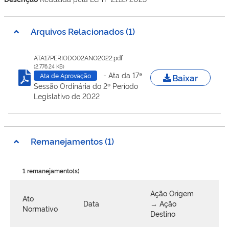
Arquivos Relacionados (1)
ATA17PERIODO02ANO2022.pdf
(2,776.24 KB)
- Ata da 17ª
Baixar
Ata de Aprovação
Sessão Ordinária do 2º Período
Legislativo de 2022
Remanejamentos (1)
1 remanejamento(s)
Ação Origem
Ato
Data
→ Ação
V
Normativo
Destino