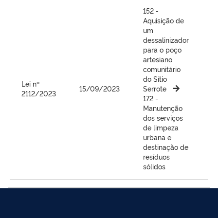
152 -
Aquisição de
um
dessalinizador
para o poço
artesiano
comunitário
do Sítio
Lei nº
15/09/2023
Serrote
2112/2023
6
172 -
Manutenção
dos serviços
de limpeza
urbana e
destinação de
resíduos
sólidos