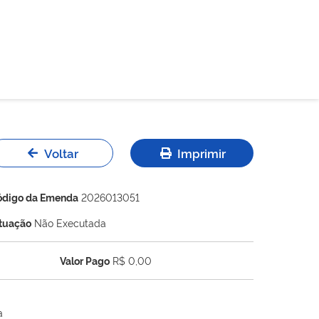
Voltar
Imprimir
ódigo da Emenda
2026013051
ituação
Não Executada
Valor Pago
R$ 0,00
a