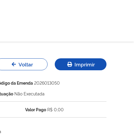
Voltar
Imprimir
ódigo da Emenda
2026013050
ituação
Não Executada
Valor Pago
R$ 0,00
a