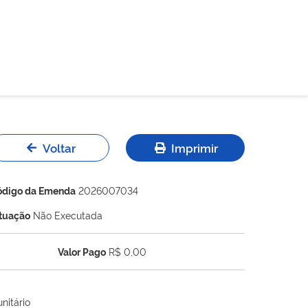
Voltar
Imprimir
ódigo da Emenda
2026007034
ituação
Não Executada
Valor Pago
R$ 0,00
nitário