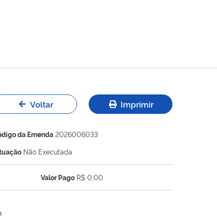
Voltar
Imprimir
ódigo da Emenda
2026006033
ituação
Não Executada
Valor Pago
R$ 0,00
a