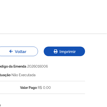
Voltar
Imprimir
ódigo da Emenda
2026016006
ituação
Não Executada
Valor Pago
R$ 0,00
a