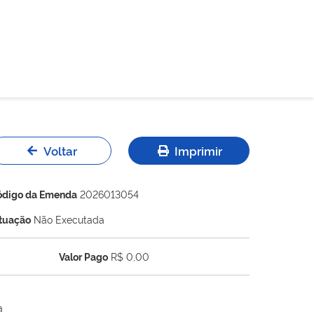
Voltar
Imprimir
ódigo da Emenda
2026013054
ituação
Não Executada
Valor Pago
R$ 0,00
a