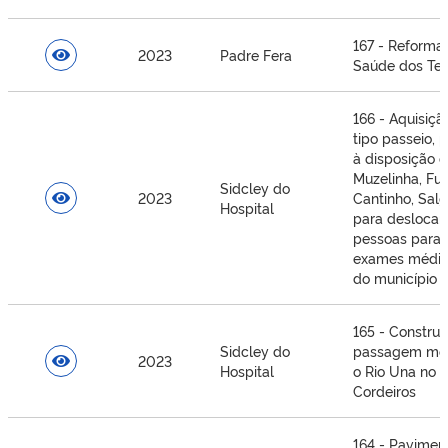
167 - Reforma
2023
Padre Fera
Saúde dos Ter
166 - Aquisiçã
tipo passeio, 
à disposição d
Muzelinha, Fur
Sidcley do
2023
Cantinho, Salg
Hospital
para desloca
pessoas para 
exames médic
do município
165 - Constru
Sidcley do
passagem mol
2023
Hospital
o Rio Una no S
Cordeiros
164 - Pavimen