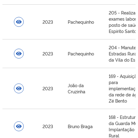
205 - Realiza
exames laborat
2023
Pachequinho
posto de saúd
Espírito Santo
204 - Manute
2023
Pachequinho
Estradas Rurai
da Vila do Esp
169 - Aquisiç
para
João da
2023
implementaçã
Cruzinha
da rede de águ
Zé Bento
168 - Estrutur
da Guarda Mun
2023
Bruno Braga
Implantação d
Rural