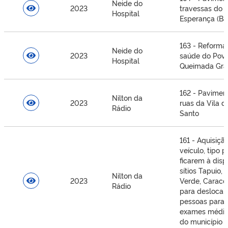
Neide do
2023
travessas do B
Hospital
Esperança (Ba
163 - Reforma
Neide do
2023
saúde do Pov
Hospital
Queimada Gr
162 - Pavimen
Nilton da
2023
ruas da Vila do
Rádio
Santo
161 - Aquisiç
veículo, tipo p
ficarem à dis
sítios Tapuio
Nilton da
2023
Verde, Caraco
Rádio
para desloca
pessoas para 
exames médic
do município