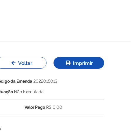
Voltar
Imprimir
ódigo da Emenda
2022015013
ituação
Não Executada
Valor Pago
R$ 0,00
a