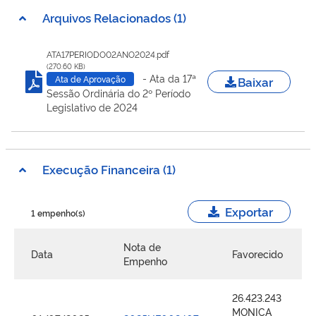
Arquivos Relacionados (1)
ATA17PERIODO02ANO2024.pdf
(270.60 KB)
- Ata da 17ª
Baixar
Ata de Aprovação
Sessão Ordinária do 2º Período
Legislativo de 2024
Execução Financeira (1)
Exportar
1 empenho(s)
Nota de
Data
Favorecido
Empenho
26.423.243
MONICA