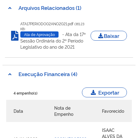
Arquivos Relacionados (1)
ATA17PERIODO02ANO2021.pdf
(361.23
KB)
- Ata da 17ª
Baixar
Ata de Aprovação
Sessão Ordinária do 2º Período
Legislativo do ano de 2021
Execução Financeira (4)
Exportar
4 empenho(s)
Nota de
Data
Favorecido
Empenho
ISAAC
ALVES DA