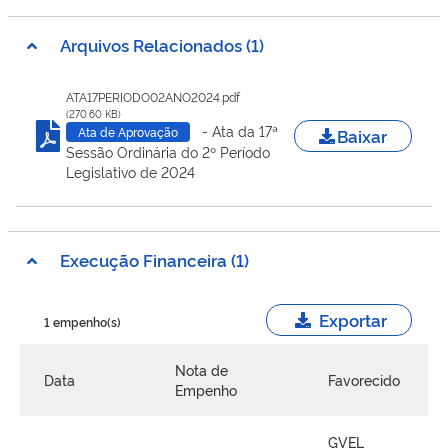
Arquivos Relacionados (1)
ATA17PERIODO02ANO2024.pdf
(270.60 KB)
- Ata da 17ª
Baixar
Ata de Aprovação
Sessão Ordinária do 2º Período
Legislativo de 2024
Execução Financeira (1)
Exportar
1 empenho(s)
Nota de
Data
Favorecido
Empenho
GVEL